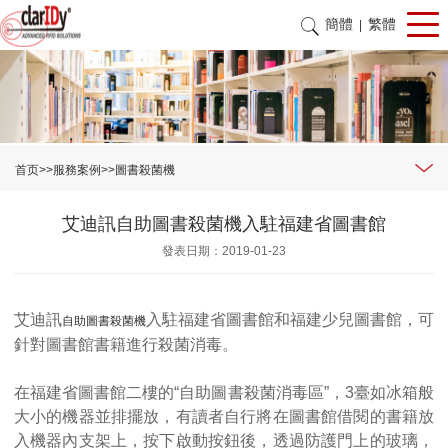
簡體
繁體
|
首页
>>
服務案例
>>
圖書殺菌機
艾迪訊自助圖書殺菌機入駐福建省圖書館
發表日期：2019-01-23
艾迪訊
入駐福建省圖書館和福建少兒圖書館，可
自助圖書殺菌機
針對圖書館書籍進行殺菌消毒。
在福建省圖書館二樓的“自助圖書殺菌消毒區”，3臺如冰箱般
大小的機器並排擺放，有讀者自行將在圖書館借閱的書籍放
入機器內支架上，按下啟動按鈕後，透過防護門上的玻璃，