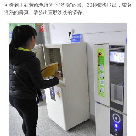
可看到正在黃綠色燈光下“洗澡”的書。30秒鐘後取出，帶著
溫熱的書頁上散發出壹股淡淡的清香。