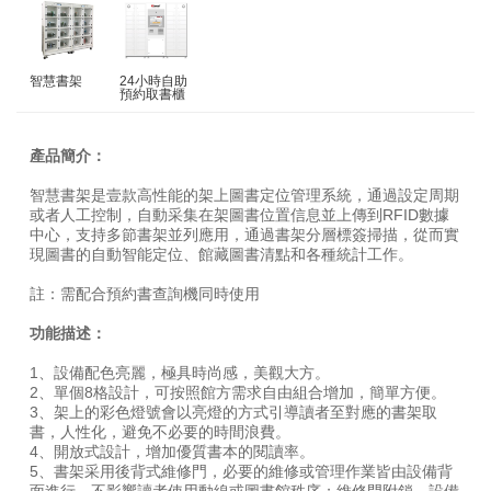
智慧書架
24小時自助
預約取書櫃
產品簡介：
智慧書架是壹款高性能的架上圖書定位管理系統，通過設定周期
或者人工控制，自動采集在架圖書位置信息並上傳到RFID數據
中心，支持多節書架並列應用，通過書架分層標簽掃描，從而實
現圖書的自動智能定位、館藏圖書清點和各種統計工作。
註：需配合預約書查詢機同時使用
功能描述：
1、設備配色亮麗，極具時尚感，美觀大方。
2、單個8格設計，可按照館方需求自由組合增加，簡單方便。
3、架上的彩色燈號會以亮燈的方式引導讀者至對應的書架取
書，人性化，避免不必要的時間浪費。
4、開放式設計，增加優質書本的閱讀率。
5、書架采用後背式維修門，必要的維修或管理作業皆由設備背
面進行，不影響讀者使用動線或圖書館秩序；維修門附鎖，設備